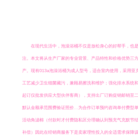
在现代生活中，泡澡浴桶不仅是放松身心的好帮手，也是
注。本文将从生产厂家的专业背景、产品特性和价格优势三方
产。现有013a泡澡浴桶为成人型号，适合室内使用，采用亚
工艺减少卫生细菌藏污，兼顾易擦洗和维护；强化排水系统和组
起订仅批发供应大型伙伴客商），支持出厂订购促销邮销至二
默认金额承范围费验证照价…为合作订单预约咨询单付费型
活动角滤棉（付款时才付费隐私区分理确认到预充气充默节
补偿）因此在经销商服务下是卖家理性投入的全适需求保障