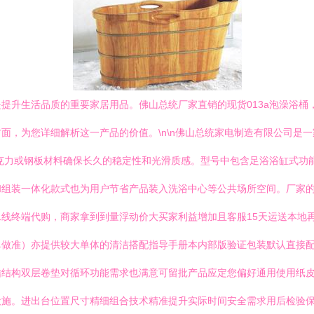
提升生活品质的重要家居用品。佛山总统厂家直销的现货013a泡澡浴桶
面，为您详细解析这一产品的价值。\n\n佛山总统家电制造有限公司是
克力或钢板材料确保长久的稳定性和光滑质感。型号中包含足浴浴缸式功能
装一体化款式也为用户节省产品装入洗浴中心等公共场所空间。厂家的直销
线终端代购，商家拿到到量浮动价大买家利益增加且客服15天运送本地
单做准）亦提供较大单体的清洁搭配指导手册本内部版验证包装默认直接
结结构双层卷垫对循环功能需求也满意可留批产品应定您偏好通用使用纸
设施。进出台位置尺寸精细组合技术精准提升实际时间安全需求用后检验