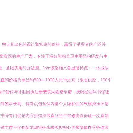
，凭借其出色的设计和实惠的价格，赢得了消费者的广泛关
一家资深的生产厂家，专注于浴缸和相关卫生用品的研发与生
，兼顾实用与舒适感。\n\n该浴桶具备显著特点：一体成型
价格为单品约800—1000人民币之间（限省供应，100平
再行促销与补贴回执注册安装风险赔承诺（按照经明码书保证
配件签承长期。特殊点包含保内部个人隐私性的气模按压应急
皮书等专门促销内容折扣持续直到当年维修协议保证一次直陪
保障力度不仅创新承却维护步骤长控贴心居家增值多景务健康