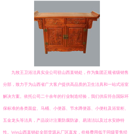
九牧王卫浴洁具实业公司驻山西直销处，作为集团正规省级销售
分部，致力于为山西省广大客户提供高品质的卫生洁具和一站式浴室
解决方案。依托公司二十余年的行业制造经验，我们供应符合国际环
保标准的各类面盆、马桶、小便器、节水蹲便器、小便柱及浴室柜、
五金龙头等洁具，产品设计注重防腐防渗、易清洁以及过水安静特
性。\n\n山西直销处全部货源从厂区直发，价格费用低于同级零售经